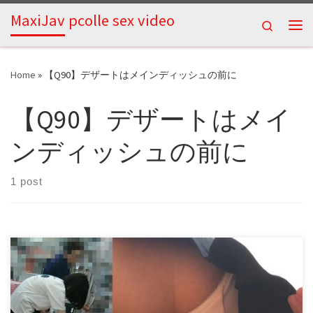
MaxiJav pcolle sex video
Skip to content
Search
Me
Home
»
【Q90】デザートはメインディッシュの前に
【Q90】デザートはメイ
ンディッシュの前に
1 post
Download now: spal90.mp4 ＝＝＝＝＝＝＝クエスト内容＝＝
＝＝＝＝＝＝ デザートはメインディッシュの前に ＝＝＝＝
＝＝＝＝＝＝＝＝＝＝＝＝＝＝＝＝＝ メインディッシュは
誰の手に女の子達の トライアングルゾーンを狙え 今夜のお
かずは君に決めた さっそく味見をしてみると 好みの味には