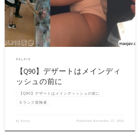
遠く及ばず メインディッシュが来る前の 腹ごなしの運動に
mobを相手につまみ食い 若さゆえの過ちか デザートはメイ
ンディッシュの前に ・MOB娘で実験スキル開発 ・顔撮りを
成功させろ ・二人組を狙え ・第三者の横でスカートをめく
れ 任務完遂で成功報酬 【いいね】 【DATA】 ファイル形
式：mp4 解像度：1920×1080 60FPS ファイル容量：473MB
収録時間：05：56 備考：多少のチラつき・一部音声・一部
モザイク あり 【冒険の心得】 ・当物語の記録はフィクシ
ョンである ・登場人物は身分証により18歳以上であること
PALPIS
を確認済みである ・必要書類はギルドPALPISに登録済みであ
る ・実在する場所、店、人物は架空の物 すべてファンタ
【Q90】デザートはメインディ
ジー ・物語の転売、再配布、盗用については一切禁止
ッシュの前に
【Q90】デザートはメインディッシュの前に
Ｓランク冒険者
by
Kristy
Published
November 13, 2024